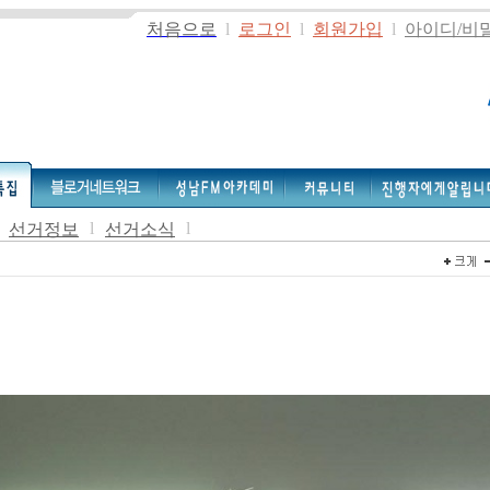
처음으로
l
로그인
l
회원가입
l
아이디/비
l
l
선거정보
선거소식