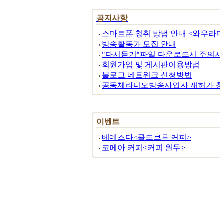
뉴스속보
공지사항
스마트폰 청취 방법 안내 <와우라
방송활동가 모집 안내
"다시듣기"파일 다운로드시 주의사
회원가입 및 게시판이용방법
블로그 네트워크 신청방법
공동체라디오방송사업자 재허가 
이벤트
베데스다<콜드브루 커피>
코페아 커피<커피 원두>