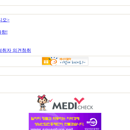
디오>
항!
청취자 의견청취