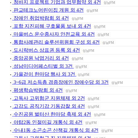
청바지 프로젝트 기업과 업무협약 외 4건
성남FM
판교테크노어린이집 개원 외 4건
성남FM
장애인 취업박람회 외 4건
성남FM
포항 지진피해 구호물품 보내 외 4건
성남FM
마을버스 운수종사자 안전교육 외 4건
성남FM
통합사례관리 솔루션위원회 구성 외 4건
성남FM
도시락버스 상표권 등록 외 4건
성남FM
중앙공원 낙엽거리 외 4건
성남FM
성남미디어페스티벌 외 3건
성남FM
가을걷이 한마당 행사 외 3건
성남FM
3~6급 저소득층 경증장애인 장애수당 외 3건
성남FM
평생학습박람회 외 4건
성남FM
고독사 고위험군 지원체제 외 2건
성남FM
고강도 공직기강 기동감찰 외 4건
성남FM
수진공원 벌터산 한마당 축제 외 4건
성남FM
야탑2동 인절미길 개통식 외 4건
성남FM
수내1동 소곤소곤 산책길 개통식 외 4건
성남FM