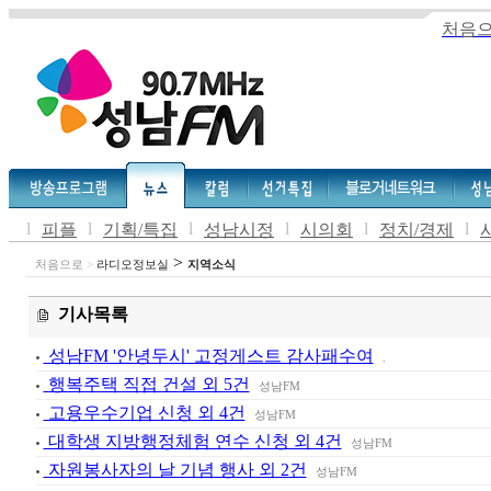
처음
l
l
l
l
l
l
피플
기획/특집
성남시정
시의회
정치/경제
>
처음으로
>
라디오정보실
지역소식
기사목록
성남FM '안녕두시' 고정게스트 감사패수여
.
행복주택 직접 건설 외 5건
성남FM
고용우수기업 신청 외 4건
성남FM
대학생 지방행정체험 연수 신청 외 4건
성남FM
자원봉사자의 날 기념 행사 외 2건
성남FM