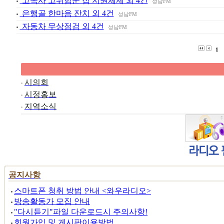
고독사 고위험군 집 지원체제 외 4건
성남FM
은행골 한마음 잔치 외 4건
성남FM
자동차 무상점검 외 4건
성남FM
1
시의회
시정홍보
지역소식
뉴스속보
공지사항
스마트폰 청취 방법 안내 <와우라디오>
방송활동가 모집 안내
"다시듣기"파일 다운로드시 주의사항!
회원가입 및 게시판이용방법